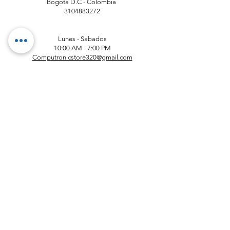
Bogotá D.C - Colombia
​3104883272
Lunes - Sabados
10:00 AM - 7:00 PM
Computronicstore320@gmail.com
Telefono Principal :
313 211 0495
Atención al cliente
Contáctanos
Asistencia
Acerca de
nosotros
Políticas
Envío y devoluciones
Términos y condiciones
Métodos de pago