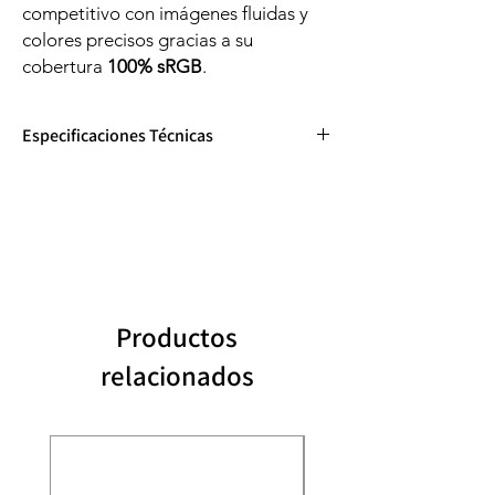
competitivo con imágenes fluidas y
colores precisos gracias a su
cobertura
100% sRGB
.
Especificaciones Técnicas
Teclado en Ingles
Categoría
Detalle
Marca
ASUS
Serie / Modelo
TUF Gaming F16 /
Productos
FX608JMR-
F16.I75060
relacionados
Color
Jaeger Gray
Año de
2025
lanzamiento