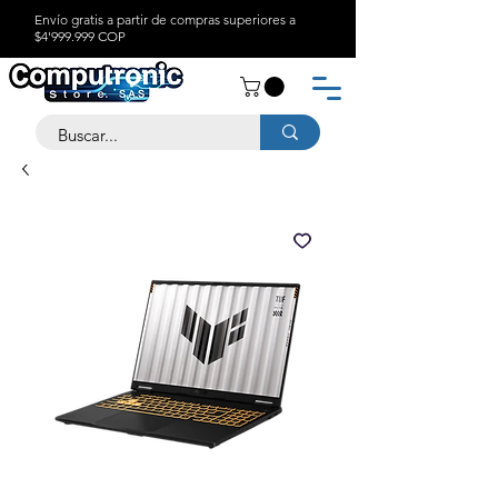
Envío gratis a partir de compras superiores a
$4'999.999 COP