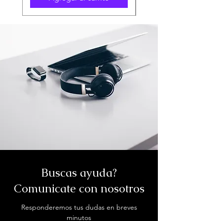
1x conector de audio
combinado de 3.5 mm
Cámara
720p HD con obturador de
Web
privacidad
Batería
42 Wh, con soporte para
carga rápida
Color
Negro
Peso
Aproximadamente 1.63 kg
Dimensiones
36.02 x 23.25 x 1.79 cm
Buscas ayuda?
Comunicate con nosotros
Responderemos tus dudas en breves
minutos