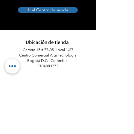
Ir al Centro de ayuda
Ubicación de tienda
Carrera 15 # 77-05 Local 1-27
Centro Comercial Alta Tecnologia
Bogotá D.C - Colombia
​3104883272
Lunes - Sabados
10:00 AM - 7:00 PM
Computronicstore320@gmail.com
Telefono Principal :
313 211 0495
Atención al cliente
Contáctanos
Asistencia