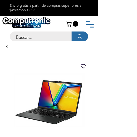
Envío gratis a partir de compras superiores a
$4'999.999 COP