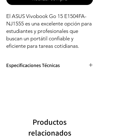
El ASUS Vivobook Go 15 E1504FA-
NJ1555 es una excelente opción para
estudiantes y profesionales que
buscan un portátil confiable y
eficiente para tareas cotidianas.
Especificaciones Técnicas
Característica
Descripción
Modelo
ASUS Vivobook Go 15
E1504FA-NJ1555
Procesador
AMD Ryzen 5 7520U (4
Productos
núcleos, 8 hilos, hasta 4.3
GHz)
relacionados