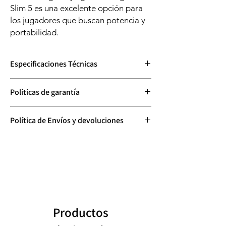
Slim 5 es una excelente opción para
los jugadores que buscan potencia y
portabilidad.
Especificaciones Técnicas
Especificaciones
Detalles
Políticas de garantía
clave
Conozca nuestras políticas de Garantía, de
Política de Envíos y devoluciones
Tipo de pantalla
IPS
clic
Aquí
Conozca nuestras políticas de envío y
Tamaño de
16 pulgadas
devolución dando Clic
Aquí
pantalla
Resolución de la
1920 x 1200
pantalla
(WUXGA)
Pantalla táctil
No
Productos