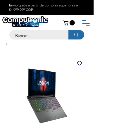
Envío gratis a partir de compras superiores a
$4'999.999 COP