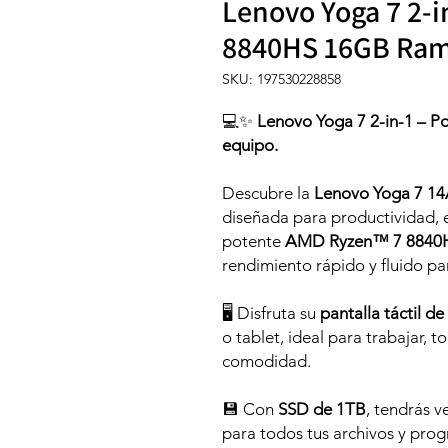
Lenovo Yoga 7 2-i
8840HS 16GB Ram
SKU: 197530228858
💻✨
Lenovo Yoga 7 2-in-1 – Pot
equipo.
Descubre la
Lenovo Yoga 7 1
diseñada para productividad, 
potente
AMD Ryzen™ 7 8840
rendimiento rápido y fluido par
🖥 Disfruta su
pantalla táctil de
o tablet, ideal para trabajar, 
comodidad.
💾 Con
SSD de 1TB
, tendrás v
para todos tus archivos y pro