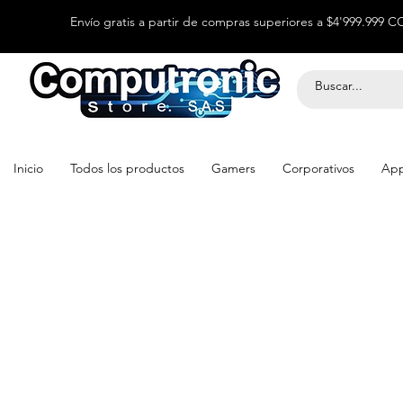
Envío gratis a partir de compras superiores a $4'999.999 
Inicio
Todos los productos
Gamers
Corporativos
App