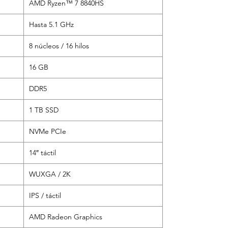
AMD Ryzen™ 7 8840HS
Hasta 5.1 GHz
8 núcleos / 16 hilos
16 GB
DDR5
1 TB SSD
NVMe PCIe
14″ táctil
WUXGA / 2K
IPS / táctil
AMD Radeon Graphics