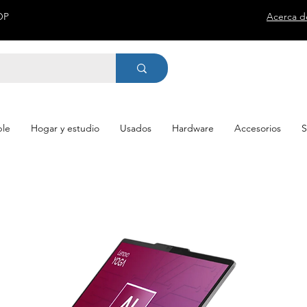
COP
Acerca d
le
Hogar y estudio
Usados
Hardware
Accesorios
S