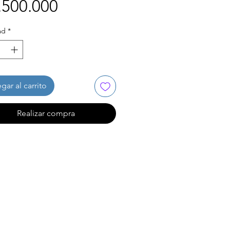
Precio
.500.000
ad
*
gar al carrito
Realizar compra