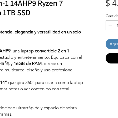
n-1 14AHP9 Ryzen 7
$ 4
 1TB SSD
Cantid
encia, elegancia y versatilidad en un solo
Agre
4AHP9
, una laptop
convertible 2 en 1
estudio y entretenimiento. Equipada con el
HS
🚀 y
16GB de RAM
, ofrece un
a multitarea, diseño y uso profesional.
 14”
que gira 360° para usarla como laptop
tomar notas o ver contenido con total
elocidad ultrarrápida y espacio de sobra
gramas.