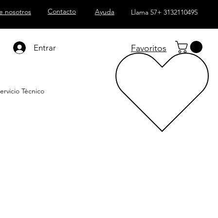
Contacto
e nosotros
Ayuda
Llama 57+ 3132110495
Entrar
Favoritos
ervicio Técnico