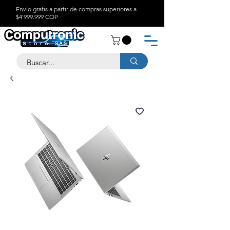
Envío gratis a partir de compras superiores a
$4'999.999 COP